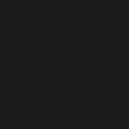
PREMIOS
2018 Mejor APP de finanzas de España
2019 Mejor app innovadora de Europa
2020 Premio a la mejor APP de finanzas en España
«Estos reconocimientos son un
orgullo para EVO, sobre todo por lo
que supone para un equipo de
personas que trabajan sin
descanso para ser el mejor banco
digital para cualquier persona que
quiera un servicio digital de gran