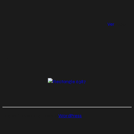
Ver
todo
→
Logixs funciona gracias a
WordPress