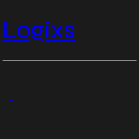
Logixs
←
Volver