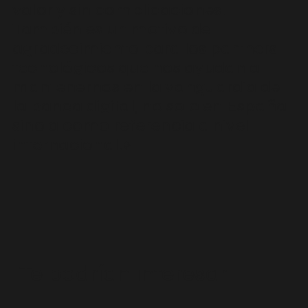
valor y sin complicaciones.
También es un motivo de
agradecimiento para los partners
tecnológicos que nos ayudan a
mantenernos en la vanguardia de
la banca digital, no solo en España
sino a como referencia a nivel
internacional.»
Te podrían interesar