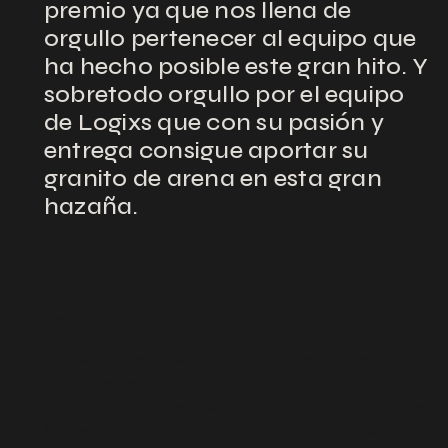
premio ya que nos llena de
orgullo pertenecer al equipo que
ha hecho posible este gran hito. Y
sobretodo orgullo por el equipo
de Logixs que con su pasión y
entrega consigue aportar su
granito de arena en esta gran
hazaña.
APP
Con la APP de banca móvil EVO hacer tus operaciones
habituales resultará mucho más fácil y cómodo, y
todo ello, sin que renuncies tu seguridad. Podrás saber
lo que has gastado, el saldo de tus cuentas, etc.