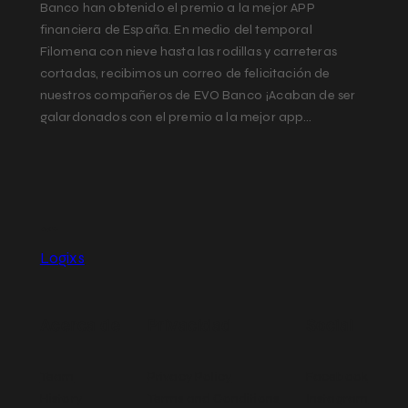
Banco han obtenido el premio a la mejor APP
financiera de España. En medio del temporal
Filomena con nieve hasta las rodillas y carreteras
cortadas, recibimos un correo de felicitación de
nuestros compañeros de EVO Banco ¡Acaban de ser
galardonados con el premio a la mejor app…
Logixs
Acerca de
Privacidad
Social
Team
Privacy Policy
Facebook
History
Terms and Conditions
Instagram